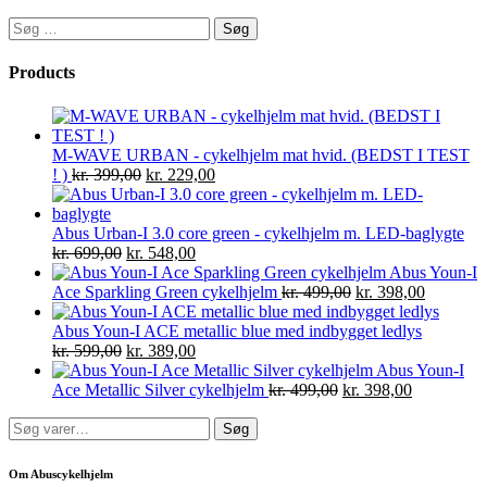
Søg
efter:
Products
M-WAVE URBAN - cykelhjelm mat hvid. (BEDST I TEST
! )
kr.
399,00
kr.
229,00
Abus Urban-I 3.0 core green - cykelhjelm m. LED-baglygte
kr.
699,00
kr.
548,00
Abus Youn-I
Ace Sparkling Green cykelhjelm
kr.
499,00
kr.
398,00
Abus Youn-I ACE metallic blue med indbygget ledlys
kr.
599,00
kr.
389,00
Abus Youn-I
Ace Metallic Silver cykelhjelm
kr.
499,00
kr.
398,00
Søg
Søg
efter:
Om Abuscykelhjelm