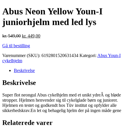
Abus Neon Yellow Youn-I
juniorhjelm med led lys
kr.
549,00
kr.
449,00
Gå til bestilling
Varenummer (SKU):
6192801520631434
Kategori:
Abus Youn-I
cykelhjelm
Beskrivelse
Beskrivelse
Super flot neongul Abus cykelhjelm med et unikt ydreÂ og bløde
stropper. Hjelmen henvender sig til cykelglade børn og juniorer.
Hjelmen en testet og godkendt hos Tüv institut og opfylder alle
sikkerhedskrav.En let og behagelig hjelm der på ingen måde gene
Relaterede varer