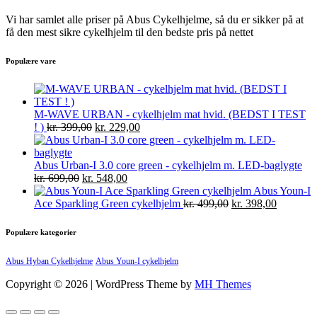
Vi har samlet alle priser på Abus Cykelhjelme, så du er sikker på at
få den mest sikre cykelhjelm til den bedste pris på nettet
Populære vare
M-WAVE URBAN - cykelhjelm mat hvid. (BEDST I TEST
! )
kr.
399,00
kr.
229,00
Abus Urban-I 3.0 core green - cykelhjelm m. LED-baglygte
kr.
699,00
kr.
548,00
Abus Youn-I
Ace Sparkling Green cykelhjelm
kr.
499,00
kr.
398,00
Populære kategorier
Abus Hyban Cykelhjelme
Abus Youn-I cykelhjelm
Copyright © 2026 | WordPress Theme by
MH Themes