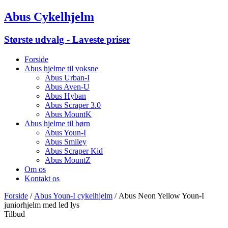
Abus Cykelhjelm
Største udvalg - Laveste priser
Forside
Abus hjelme til voksne
Abus Urban-I
Abus Aven-U
Abus Hyban
Abus Scraper 3.0
Abus MountK
Abus hjelme til børn
Abus Youn-I
Abus Smiley
Abus Scraper Kid
Abus MountZ
Om os
Kontakt os
Forside
/
Abus Youn-I cykelhjelm
/ Abus Neon Yellow Youn-I
juniorhjelm med led lys
Tilbud