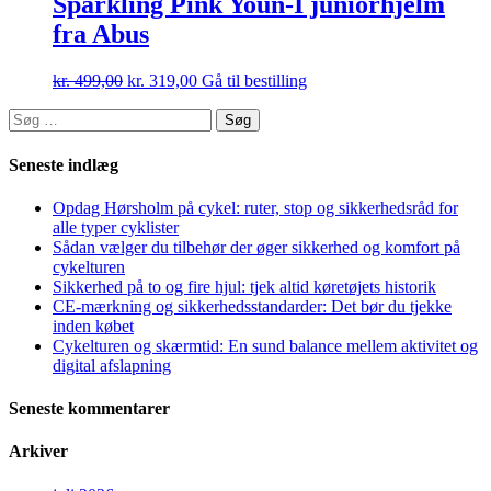
Sparkling Pink Youn-I juniorhjelm
fra Abus
kr.
499,00
kr.
319,00
Gå til bestilling
Søg
efter:
Seneste indlæg
Opdag Hørsholm på cykel: ruter, stop og sikkerhedsråd for
alle typer cyklister
Sådan vælger du tilbehør der øger sikkerhed og komfort på
cykelturen
Sikkerhed på to og fire hjul: tjek altid køretøjets historik
CE-mærkning og sikkerhedsstandarder: Det bør du tjekke
inden købet
Cykelturen og skærmtid: En sund balance mellem aktivitet og
digital afslapning
Seneste kommentarer
Arkiver