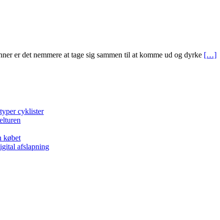
nner er det nemmere at tage sig sammen til at komme ud og dyrke
[…]
typer cyklister
elturen
n købet
gital afslapning