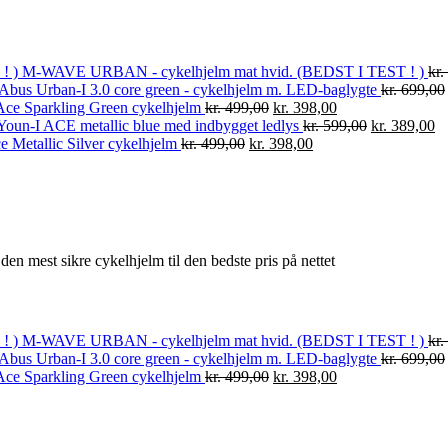
M-WAVE URBAN - cykelhjelm mat hvid. (BEDST I TEST ! )
kr.
Abus Urban-I 3.0 core green - cykelhjelm m. LED-baglygte
kr.
699,00
Ace Sparkling Green cykelhjelm
kr.
499,00
kr.
398,00
oun-I ACE metallic blue med indbygget ledlys
kr.
599,00
kr.
389,00
 Metallic Silver cykelhjelm
kr.
499,00
kr.
398,00
den mest sikre cykelhjelm til den bedste pris på nettet
M-WAVE URBAN - cykelhjelm mat hvid. (BEDST I TEST ! )
kr.
Abus Urban-I 3.0 core green - cykelhjelm m. LED-baglygte
kr.
699,00
Ace Sparkling Green cykelhjelm
kr.
499,00
kr.
398,00