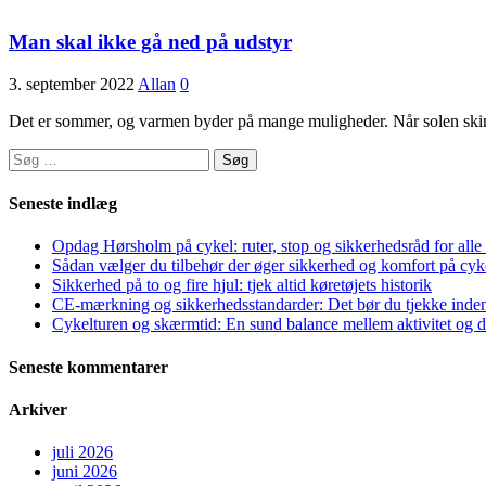
Man skal ikke gå ned på udstyr
3. september 2022
Allan
0
Det er sommer, og varmen byder på mange muligheder. Når solen ski
Søg
efter:
Seneste indlæg
Opdag Hørsholm på cykel: ruter, stop og sikkerhedsråd for alle 
Sådan vælger du tilbehør der øger sikkerhed og komfort på cyk
Sikkerhed på to og fire hjul: tjek altid køretøjets historik
CE-mærkning og sikkerhedsstandarder: Det bør du tjekke inde
Cykelturen og skærmtid: En sund balance mellem aktivitet og di
Seneste kommentarer
Arkiver
juli 2026
juni 2026