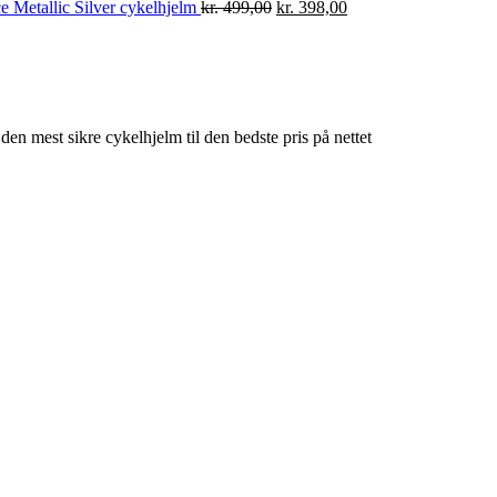
 Metallic Silver cykelhjelm
kr.
499,00
kr.
398,00
den mest sikre cykelhjelm til den bedste pris på nettet