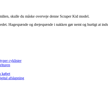
amilien, skulle du måske overveje denne Scraper Kid model.
vedet. Hagespænde og drejespænde i nakken gør nemt og hurtigt at indst
typer cyklister
elturen
n købet
gital afslapning