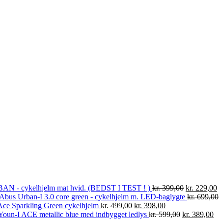
 - cykelhjelm mat hvid. (BEDST I TEST ! )
kr.
399,00
kr.
229,00
Abus Urban-I 3.0 core green - cykelhjelm m. LED-baglygte
kr.
699,00
Ace Sparkling Green cykelhjelm
kr.
499,00
kr.
398,00
oun-I ACE metallic blue med indbygget ledlys
kr.
599,00
kr.
389,00