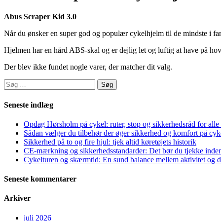
Abus Scraper Kid 3.0
Når du ønsker en super god og populær cykelhjelm til de mindste i f
Hjelmen har en hård ABS-skal og er dejlig let og luftig at have på ho
Der blev ikke fundet nogle varer, der matcher dit valg.
Søg
efter:
Seneste indlæg
Opdag Hørsholm på cykel: ruter, stop og sikkerhedsråd for alle 
Sådan vælger du tilbehør der øger sikkerhed og komfort på cyk
Sikkerhed på to og fire hjul: tjek altid køretøjets historik
CE-mærkning og sikkerhedsstandarder: Det bør du tjekke inde
Cykelturen og skærmtid: En sund balance mellem aktivitet og di
Seneste kommentarer
Arkiver
juli 2026