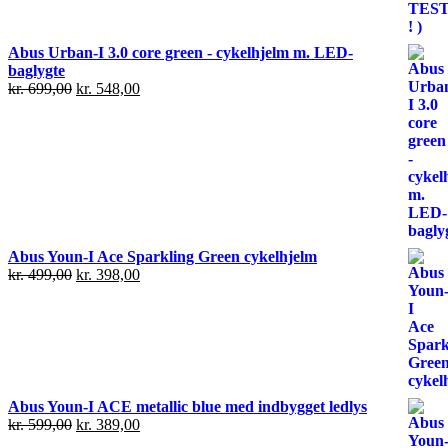
Abus Urban-I 3.0 core green - cykelhjelm m. LED-
baglygte
kr.
699,00
kr.
548,00
Abus Youn-I Ace Sparkling Green cykelhjelm
kr.
499,00
kr.
398,00
Abus Youn-I ACE metallic blue med indbygget ledlys
kr.
599,00
kr.
389,00