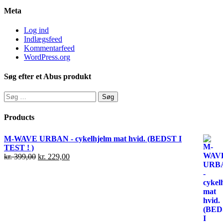
Meta
Log ind
Indlægsfeed
Kommentarfeed
WordPress.org
Søg efter et Abus produkt
Søg
efter:
Products
M-WAVE URBAN - cykelhjelm mat hvid. (BEDST I
TEST ! )
kr.
399,00
kr.
229,00