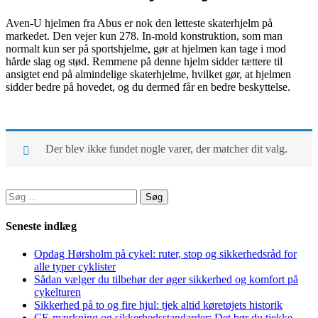
Aven-U hjelmen fra Abus er nok den letteste skaterhjelm på
markedet. Den vejer kun 278. In-mold konstruktion, som man
normalt kun ser på sportshjelme, gør at hjelmen kan tage i mod
hårde slag og stød. Remmene på denne hjelm sidder tættere til
ansigtet end på almindelige skaterhjelme, hvilket gør, at hjelmen
sidder bedre på hovedet, og du dermed får en bedre beskyttelse.
Der blev ikke fundet nogle varer, der matcher dit valg.
Søg
efter:
Seneste indlæg
Opdag Hørsholm på cykel: ruter, stop og sikkerhedsråd for
alle typer cyklister
Sådan vælger du tilbehør der øger sikkerhed og komfort på
cykelturen
Sikkerhed på to og fire hjul: tjek altid køretøjets historik
CE-mærkning og sikkerhedsstandarder: Det bør du tjekke