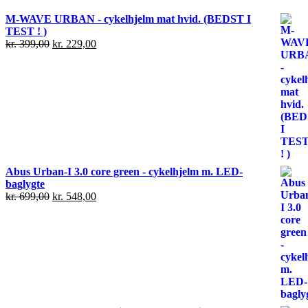
M-WAVE URBAN - cykelhjelm mat hvid. (BEDST I
TEST ! )
kr.
399,00
kr.
229,00
Abus Urban-I 3.0 core green - cykelhjelm m. LED-
baglygte
kr.
699,00
kr.
548,00